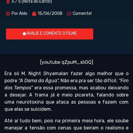
5 / 5 (Nota do Editor)
Por
Aldo
15/06/2008
Comente!
AVALIE E COMENTE O FILME
[youtube qZpuM_sIiGQ]
Era só M. Night Shyamalan fazer algo melhor que o
podre
“A Dama da Água”.
Não era pra ser tão difícil.
“Fim
dos Tempos”
era essa promessa, mas acabou deixando
a desejar. A trama já é meio picareta, falando sobre
uma neurotoxina que ataca as pessoas e fazem com
que elas se suicidem.
Até aí tudo bem, pois na primeira meia hora, ele soube
manejar a tensão com cenas que beiram o realismo e