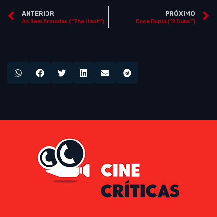
ANTERIOR
PRÓXIMO
As Bem Armadas (“The Heat”)
Dose Dupla (“2 Guns”)