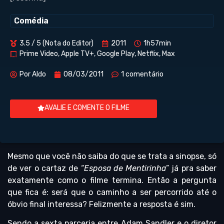
Comédia
3.5 / 5 (Nota do Editor)
2011
1h57min
Prime Video, Apple TV+, Google Play, Netflix, Max
Por
Aldo
08/03/2011
1 comentário
AVALIE E COMENTE O FILME
Mesmo que você não saiba do que se trata a sinopse, só
de ver o cartaz de “
Esposa de Mentirinha
” já pra saber
exatamente como o filme termina. Então a pergunta
que fica é: será que o caminho a ser percorrido até o
óbvio final interessa? Felizmente a resposta é sim.
Sendo a sexta parceria entre Adam Sandler e o diretor