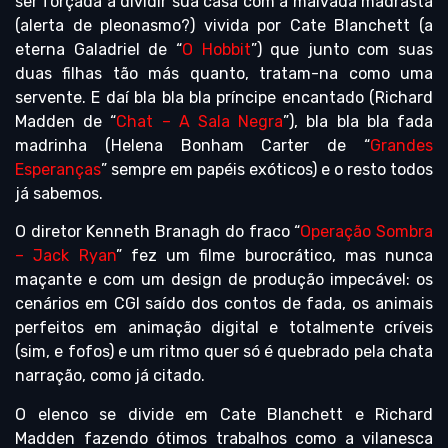
ser forçada a dividir sua casa com a malvada madrasta
(alerta de pleonasmo?) vivida por Cate Blanchett (a
eterna Galadriel de “
O Hobbit
”) que junto com suas
duas filhas tão más quanto, tratam-na como uma
servente. E daí bla bla bla príncipe encantado (Richard
Madden de “
Chat – A Sala Negra
”), bla bla bla fada
madrinha (Helena Bonham Carter de “
Grandes
Esperanças
” sempre em papéis exóticos) e o resto todos
já sabemos.
O diretor Kenneth Branagh do fraco “
Operação Sombra
– Jack Ryan
” fez um filme burocrático, mas nunca
maçante e com um design de produção impecável: os
cenários em CGI saído dos contos de fada, os animais
perfeitos em animação digital e totalmente críveis
(sim, e fofos) e um ritmo quer só é quebrado pela chata
narração, como já citado.
O elenco se divide em Cate Blanchett e Richard
Madden fazendo ótimos trabalhos como a vilanesca