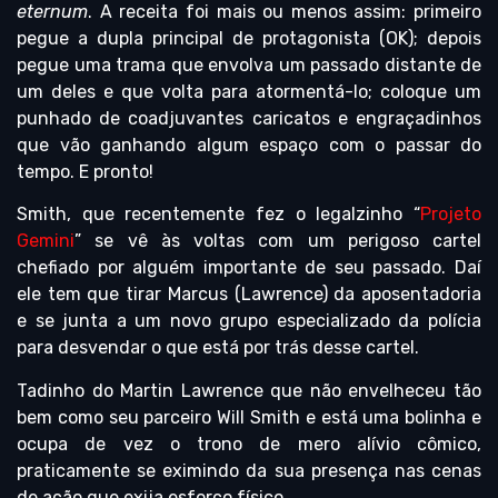
eternum
. A receita foi mais ou menos assim: primeiro
pegue a dupla principal de protagonista (OK); depois
pegue uma trama que envolva um passado distante de
um deles e que volta para atormentá-lo; coloque um
punhado de coadjuvantes caricatos e engraçadinhos
que vão ganhando algum espaço com o passar do
tempo. E pronto!
Smith, que recentemente fez o legalzinho “
Projeto
Gemini
” se vê às voltas com um perigoso cartel
chefiado por alguém importante de seu passado. Daí
ele tem que tirar Marcus (Lawrence) da aposentadoria
e se junta a um novo grupo especializado da polícia
para desvendar o que está por trás desse cartel.
Tadinho do Martin Lawrence que não envelheceu tão
bem como seu parceiro Will Smith e está uma bolinha e
ocupa de vez o trono de mero alívio cômico,
praticamente se eximindo da sua presença nas cenas
de ação que exija esforço físico.