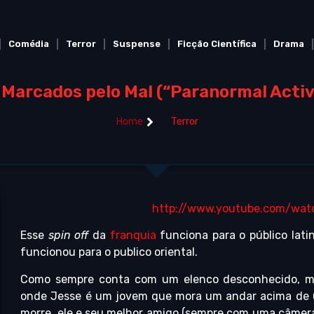
Comédia
Terror
Suspense
Ficção Científica
Drama
 Marcados pelo Mal (“Paranormal Activ
Home
Terror
http://www.youtube.com/wa
Esse
spin off
da
franquia
funciona para o público latino
funcionou para o publico oriental.
Como sempre conta com um elenco desconhecido, m
onde Jesse é um jovem que mora um andar acima de u
morre, ele e seu melhor amigo (sempre com uma câmera 