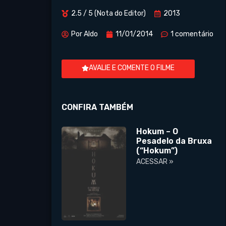
2.5 / 5 (Nota do Editor)
2013
Por
Aldo
11/01/2014
1 comentário
AVALIE E COMENTE O FILME
CONFIRA TAMBÉM
Hokum – O
Pesadelo da Bruxa
(“Hokum”)
ACESSAR »