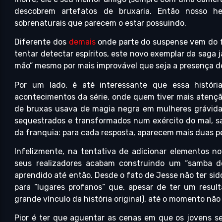
descobrem artefatos de bruxaria. Então nosso h
sobrenaturais que parecem o estar possuindo.
Diferente dos
demais
onde parte do suspense vem do f
tentar detectar espíritos, este novo exemplar da saga 
mão” mesmo por mais improvável que seja a presença de
Por um lado, é até interessante que essa histór
acontecimentos da série, onde quem tiver mais atençã
de bruxas usava de magia negra em mulheres grávidas
sequestrados e transformados num exército do mal, sab
da franquia: para cada resposta, aparecem mais duas p
Infelizmente, na tentativa de adicionar elementos n
seus realizadores acabam construindo um “samba do
aprendido até então. Desde o fato de Jesse não ter si
para “lugares profanos” que, apesar de ter um result
grande vínculo da história original), até o momento nã
Pior é ter que aguentar as cenas em que os jovens s