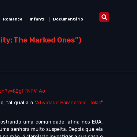
Romance
Infantil
Documentário
ity: The Marked Ones”)
tch?v=K2gFFNPV-Ao
, tal qual a o “
Atividade Paranormal: Tókio
”
ostrando uma comunidade latina nos EUA,
ma senhora muito suspeita. Depois que ela
na mão, é claro) vão investigar a sua casa e