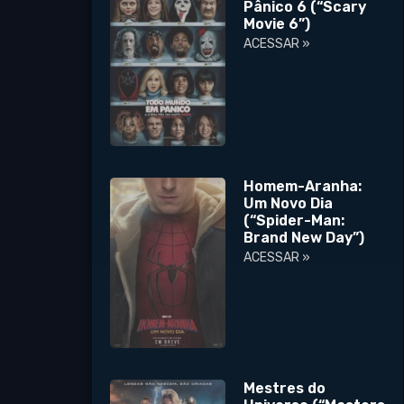
Pânico 6 (“Scary
Movie 6”)
ACESSAR »
Homem-Aranha:
Um Novo Dia
(“Spider-Man:
Brand New Day”)
ACESSAR »
Mestres do