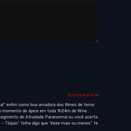
12/01/2014 às 11:54
mal” enfim como boa amadora dos filmes de terror
um momento de ápice em toda 1h24m de filme…
 segmento de Atividade Paranormal ou você acerta
 – Tóquio” tinha algo que “éeee mais ou menos” te