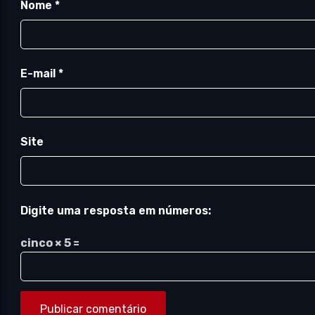
Nome
*
E-mail
*
Site
Digite uma resposta em números:
cinco × 5 =