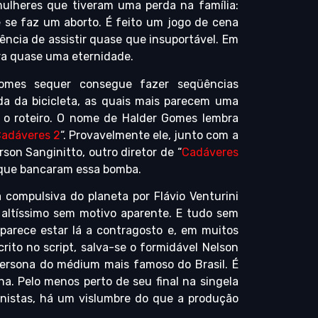
mulheres que tiveram uma perda na família:
 se faz um aborto. É feito um jogo de cena
iência de assistir quase que insuportável. Em
ura quase uma eternidade.
Gomes sequer consegue fazer seqüências
a da bicicleta, as quais mais parecem uma
 o roteiro. O nome de Halder Gomes lembra
adáveres 2
“. Provavelmente ele, junto com a
rson Sanginitto, outro diretor de “
Cadáveres
 que bancaram essa bomba.
a compulsiva do planeta por Flávio Venturini
m altíssimo sem motivo aparente. E tudo sem
arece estar lá a contragosto e, em muitos
to no script, salva-se o formidável Nelson
ersona do médium mais famoso do Brasil. É
a. Pelo menos perto de seu final na singela
onistas, há um vislumbre do que a produção