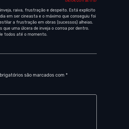
08/04/2011 às 17:57
veja, raiva, frustração e despeito. Está explícito
 dia em ser cineasta e o máximo que conseguiu foi
tilar a frustração em obras (sucessos) alheias.
s que uma úlcera de inveja o corroa por dentro.
 de todos até o momento.
brigatórios são marcados com
*