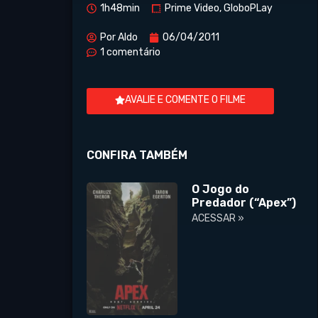
1h48min
Prime Video, GloboPLay
Por
Aldo
06/04/2011
1 comentário
AVALIE E COMENTE O FILME
CONFIRA TAMBÉM
O Jogo do
Predador (“Apex”)
ACESSAR »