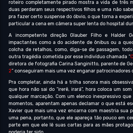
roteiro completamente pirado mostra a vida de três 
duas perderam seus respectivos filhos e uma não sabe
pra fazer certo suspense do óbvio, o que torna a exper
particular a cena em câmera super lenta do hospital d
A incompetente direção Glauber Filho e Halder 
impactantes como a do acidente de ônibus ou a qued
colcha de retalhos, como, diga-se de passagem, todo
outra tragédia cometida por esse indivíduo chamada “
C
diretora de fotografia Carina Sanginitto, parente de Ge
2
” conseguiram mais uma vez enganar patrocinadores
Pra completar, ainda há a trilha sonora mais obsessiv
que hora não sai do “irerê, irará”, hora coloca um so
qualquer marcação. Com um elenco inexpressivo que p
momentos, aparentam apenas declamar o que está escri
Xavier que mais uma vez encarna com maestria sua p
uma pena, portanto, que ele apareça tão pouco em cen
parte em que ele lê suas cartas para as mães protag
poderia ter sido.