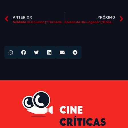
ANTERIOR
PRÓXIMO
Soldado de Chumbo (“Tin Soldier”)
Balada de Um Jogador (“Ballad of a Small Player”)