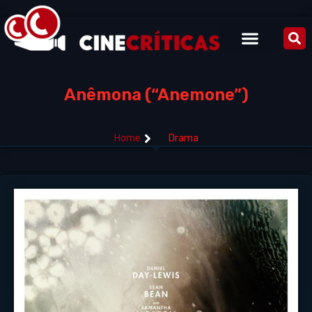
Anêmona (“Anemone”)
Home
Drama