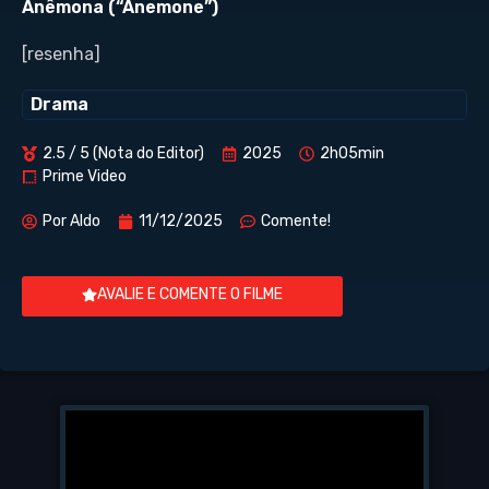
Anêmona (“Anemone”)
[resenha]
Drama
2.5 / 5 (Nota do Editor)
2025
2h05min
Prime Video
Por
Aldo
11/12/2025
Comente!
AVALIE E COMENTE O FILME