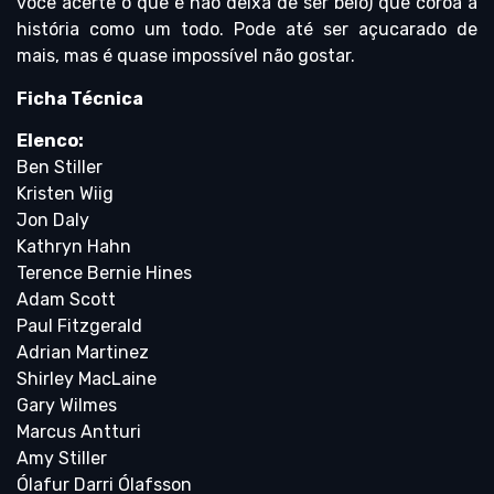
você acerte o que é não deixa de ser belo) que coroa a
história como um todo. Pode até ser açucarado de
mais, mas é quase impossível não gostar.
Ficha Técnica
Elenco:
Ben Stiller
Kristen Wiig
Jon Daly
Kathryn Hahn
Terence Bernie Hines
Adam Scott
Paul Fitzgerald
Adrian Martinez
Shirley MacLaine
Gary Wilmes
Marcus Antturi
Amy Stiller
Ólafur Darri Ólafsson