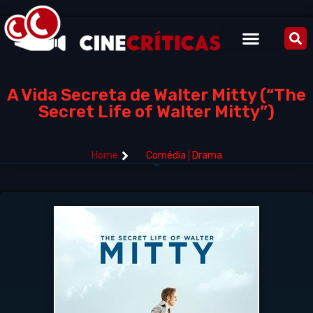
A Vida Secreta de Walter Mitty (“The
Secret Life of Walter Mitty”)
Home
Comédia
|
Drama