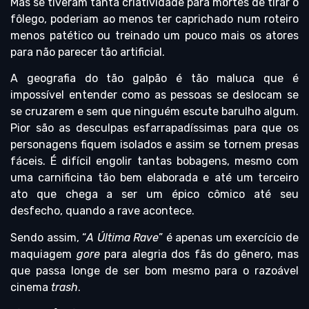
Mas se tiveram tanta criatividade para mortes de tirar o
fôlego, poderiam ao menos ter caprichado num roteiro
menos patético ou treinado um pouco mais os atores
para não parecer tão artificial.
A geografia do tão galpão é tão maluca que é
impossível entender como as pessoas se deslocam se
se cruzarem e sem que ninguém escute barulho algum.
Pior são as desculpas esfarrapadíssimas para que os
personagens fiquem isolados e assim se tornem presas
fáceis. É difícil engolir tantas bobagens, mesmo com
uma carnificina tão bem elaborada e até um terceiro
ato que chega a ser um épico cômico até seu
desfecho, quando a rave acontece.
Sendo assim, “
A Última Rave
” é apenas um exercício de
maquiagem
gore
para alegria dos fãs do gênero, mas
que passa longe de ser bom mesmo para o razoável
cinema
trash
.