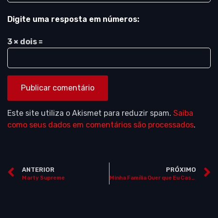
Digite uma resposta em números:
3 × dois =
Este site utiliza o Akismet para reduzir spam.
Saiba
como seus dados em comentários são processados
.
ANTERIOR
PRÓXIMO
Marty Supreme
Minha Família Quer que Eu Case (“What’s Love Got to Do with It?”)