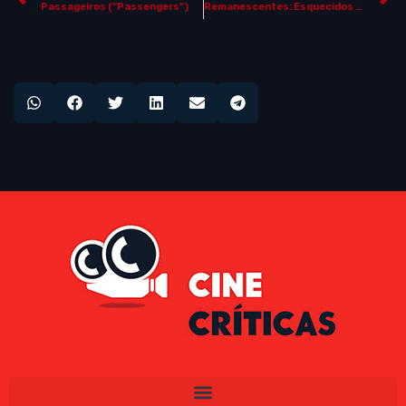
Passageiros (“Passengers”)
Remanescentes: Esquecidos por Deus (“The Remaining”)