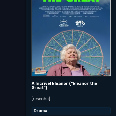
A Incrível Eleanor (“Eleanor the
Great”)
[resenha]
Drama