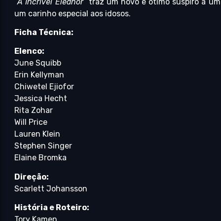
“
A Incrível Eleanor
” traz um novo e ótimo suspiro a u
um carinho especial aos idosos.
Ficha Técnica:
Elenco:
June Squibb
Erin Kellyman
Chiwetel Ejiofor
Jessica Hecht
Rita Zohar
Will Price
Lauren Klein
Stephen Singer
Elaine Bromka
Direção:
Scarlett Johansson
História e Roteiro:
Tory Kamen