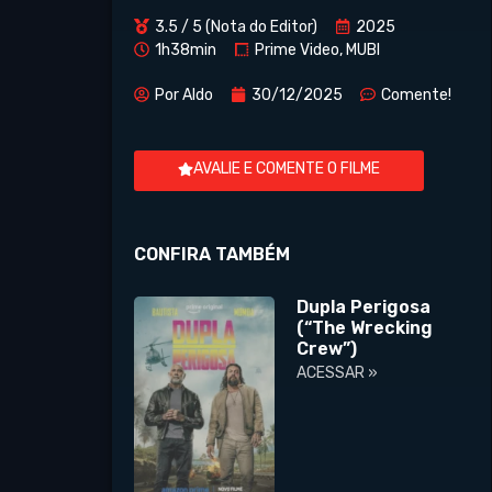
3.5 / 5 (Nota do Editor)
2025
1h38min
Prime Video, MUBI
Por
Aldo
30/12/2025
Comente!
AVALIE E COMENTE O FILME
CONFIRA TAMBÉM
Dupla Perigosa
(“The Wrecking
Crew”)
ACESSAR »