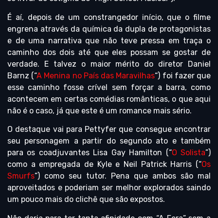
É aí, depois de um constrangedor início, que o filme
engrena através da química da dupla de protagonistas
e de uma narrativa que não teve pressa em traça o
caminho dos dois até que eles possam se gostar de
verdade. E talvez o maior mérito do diretor Daniel
Barnz (“
A Menina no País das Maravilhas
“) foi fazer que
esse caminho fosse crível sem forçar a barra, como
acontecem em certas comédias românticas, o que aqui
não é o caso, já que este é um romance mais sério.
O destaque vai para Pettyfer que consegue encontrar
seu personagem a partir do segundo ato e também
para os coadjuvantes Lisa Gay Hamilton (“
O Solista
”)
como a empregada de Kyle e Neil Patrick Harris (“
Os
Smurfs
”) como seu tutor. Pena que ambos são mal
aproveitados e poderiam ser melhor explorados saindo
um pouco mais do clichê que são expostos.