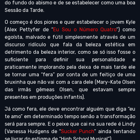
do fundo do abismo e de se estabelecer como uma boa
Sessão da Tarde.
O começo é dos piores e quer estabelecer o jovem Kyle
(Alex Pettyfer de “
Eu Sou o Número Quatro
”) como
egoísta, malvado e fútil simplesmente através de um
discurso ridículo que fala da beleza estética em
detrimento da beleza interior, como se só isso fosse o
suficiente para definir sua personalidade e
praticamente implorando pela deixa de mais tarde ele
se tornar uma “fera” por conta de um feitiço de uma
bruxinha que não vai com a cara dele (Mary-Kate Olsen
das irmãs gêmeas Olsen, que estavam sempre
presentes em produções infantis).
Já como fera, ele deve encontrar alguém que diga “eu
te amo” em determinado tempo senão a transformação
será para sempre. E o peixe que cai na sua rede é Lindy
(Vanessa Hudgens de “
Sucker Punch
” ainda tentando
se livrar do estigma de “High School Musical”).