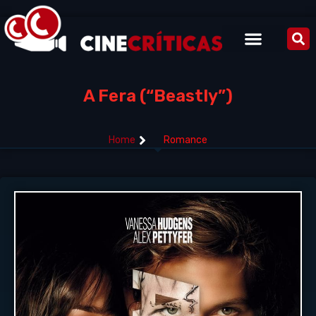
A Fera (“Beastly”)
Home
Romance