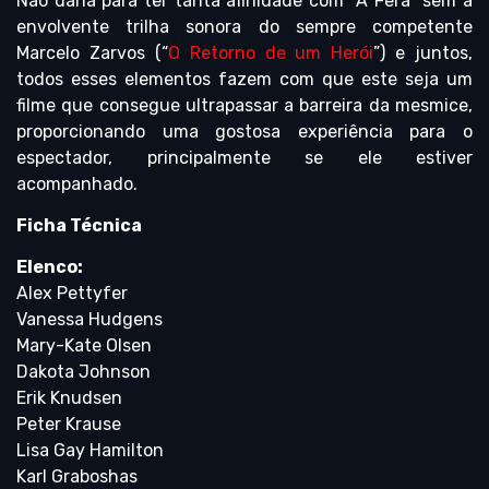
Não daria para ter tanta afinidade com “A Fera” sem a
envolvente trilha sonora do sempre competente
Marcelo Zarvos (“
O Retorno de um Herói
”) e juntos,
todos esses elementos fazem com que este seja um
filme que consegue ultrapassar a barreira da mesmice,
proporcionando uma gostosa experiência para o
espectador, principalmente se ele estiver
acompanhado.
Ficha Técnica
Elenco:
Alex Pettyfer
Vanessa Hudgens
Mary-Kate Olsen
Dakota Johnson
Erik Knudsen
Peter Krause
Lisa Gay Hamilton
Karl Graboshas