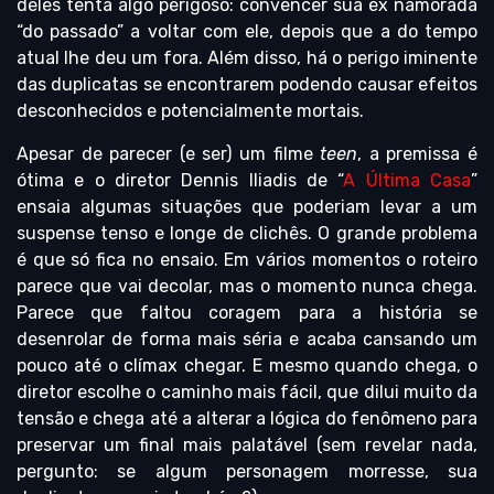
deles tenta algo perigoso: convencer sua ex namorada
“do passado” a voltar com ele, depois que a do tempo
atual lhe deu um fora. Além disso, há o perigo iminente
das duplicatas se encontrarem podendo causar efeitos
desconhecidos e potencialmente mortais.
Apesar de parecer (e ser) um filme
teen
, a premissa é
ótima e o diretor Dennis Iliadis de “
A Última Casa
”
ensaia algumas situações que poderiam levar a um
suspense tenso e longe de clichês. O grande problema
é que só fica no ensaio. Em vários momentos o roteiro
parece que vai decolar, mas o momento nunca chega.
Parece que faltou coragem para a história se
desenrolar de forma mais séria e acaba cansando um
pouco até o clímax chegar. E mesmo quando chega, o
diretor escolhe o caminho mais fácil, que dilui muito da
tensão e chega até a alterar a lógica do fenômeno para
preservar um final mais palatável (sem revelar nada,
pergunto: se algum personagem morresse, sua