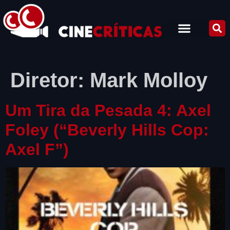
Diretor:
Mark Molloy
Um Tira da Pesada 4: Axel
Foley (“Beverly Hills Cop:
Axel F”)