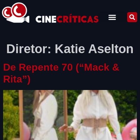
Diretor:
Katie Aselton
De Repente 70 (“Mack &
Rita”)