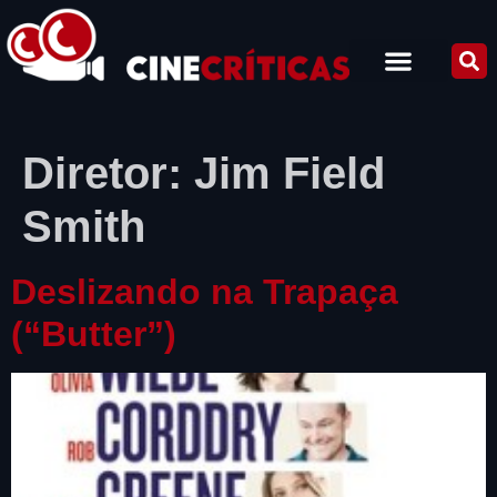
Diretor:
Jim Field
Smith
Deslizando na Trapaça
(“Butter”)