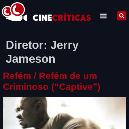
Diretor:
Jerry
Jameson
Refém / Refém de um
Criminoso (“Captive”)