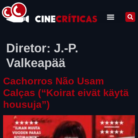
Diretor:
J.-P.
Valkeapää
Cachorros Não Usam
Calças (“Koirat eivät käytä
housuja”)