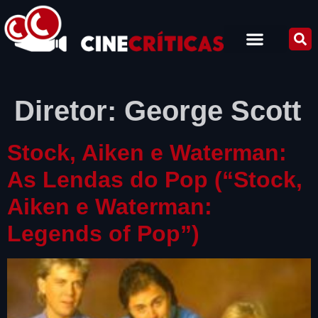
Diretor:
George Scott
Stock, Aiken e Waterman:
As Lendas do Pop (“Stock,
Aiken e Waterman:
Legends of Pop”)