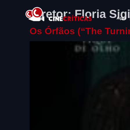
Diretor:
Floria Si
Ação
Os Órfãos (“The Turni