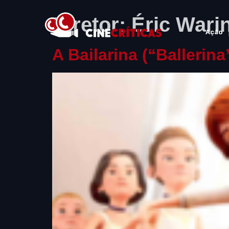
Diretor:
Éric Wari
Ação
A Bailarina (“Ballerina