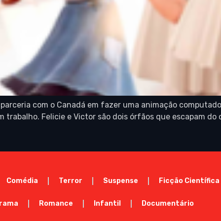
a parceria com o Canadá em fazer uma animação computador
trabalho. Felicie e Victor são dois órfãos que escapam do o
Comédia
Terror
Suspense
Ficção Científica
rama
Romance
Infantil
Documentário