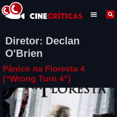
Diretor:
Declan
O'Brien
Pânico na Floresta 4
(“Wrong Turn 4”)