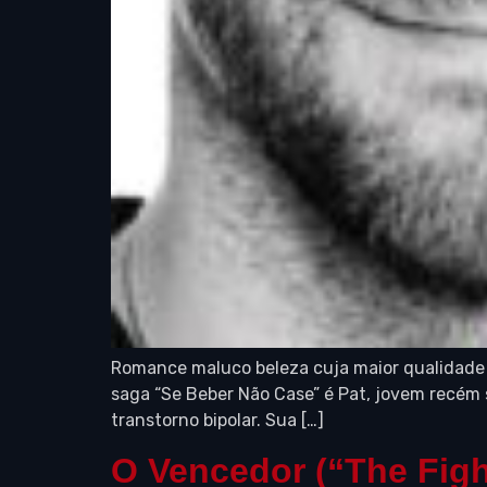
Romance maluco beleza cuja maior qualidade é
saga “Se Beber Não Case” é Pat, jovem recém 
transtorno bipolar. Sua […]
O Vencedor (“The Figh