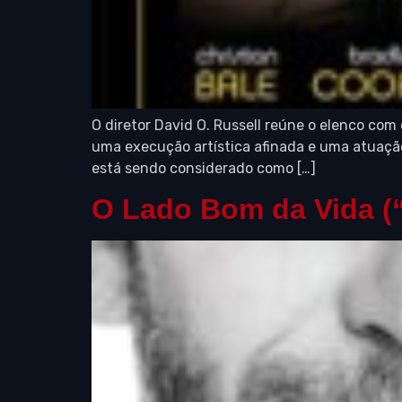
O diretor David O. Russell reúne o elenco c
uma execução artística afinada e uma atuação
está sendo considerado como […]
O Lado Bom da Vida (“