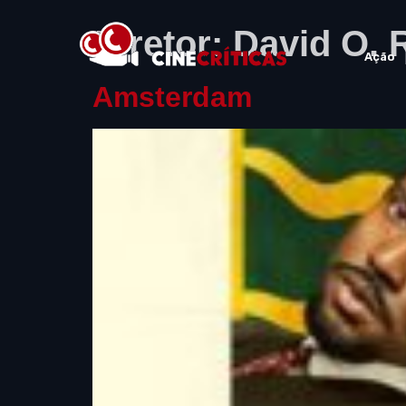
Diretor:
David O. 
Ação
Amsterdam