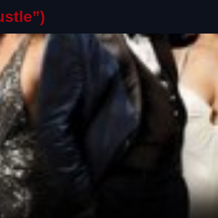
stle”)