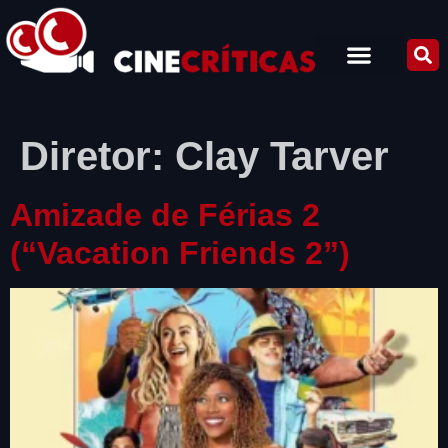
Diretor:
Clay Tarver
Amizade de Férias 2
(“Vacation Friends 2”)