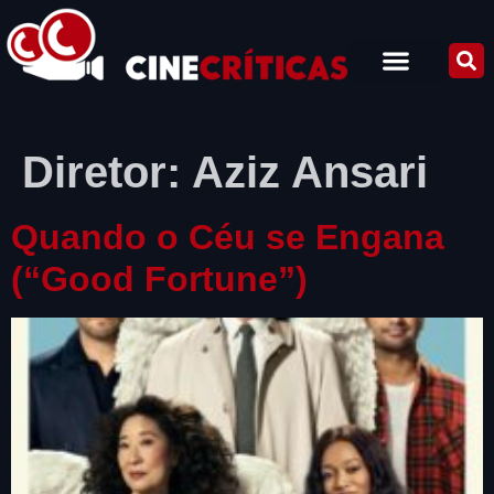
Diretor:
Aziz Ansari
Quando o Céu se Engana
(“Good Fortune”)