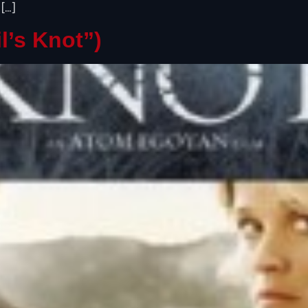
[…]
l’s Knot”)