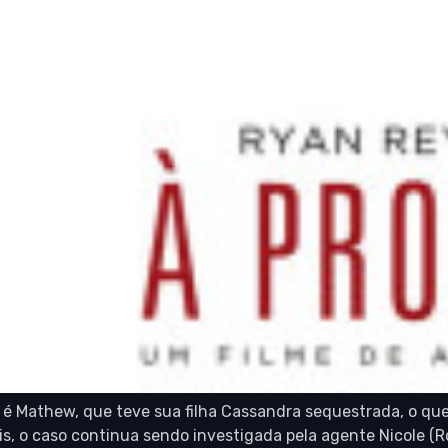
m” é Mathew, que teve sua filha Cassandra sequestrada, o 
pois, o caso continua sendo investigada pela agente Nicole (