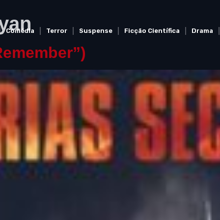
yan
Comédia
Terror
Suspense
Ficção Científica
Drama
“Remember”)