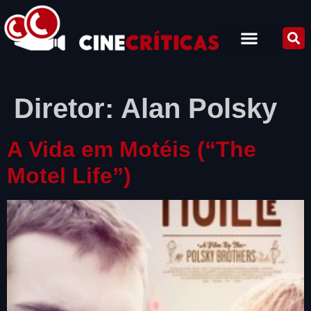
Diretor:
Alan Polsky
A Vida em Motéis (“The
Motel Life”)