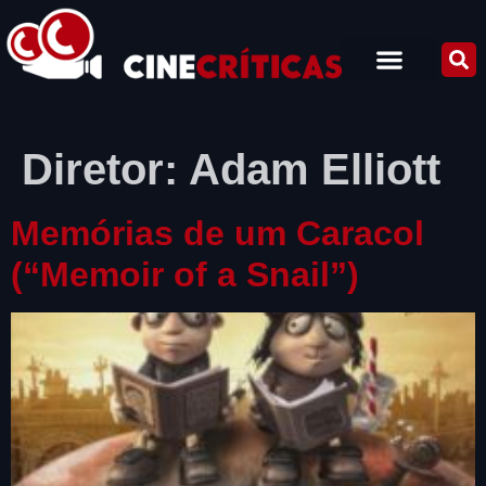
Diretor:
Adam Elliott
Memórias de um Caracol
(“Memoir of a Snail”)