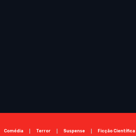
Comédia
Terror
Suspense
Ficção Científica