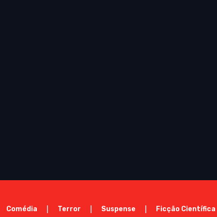
Comédia
Terror
Suspense
Ficção Científica