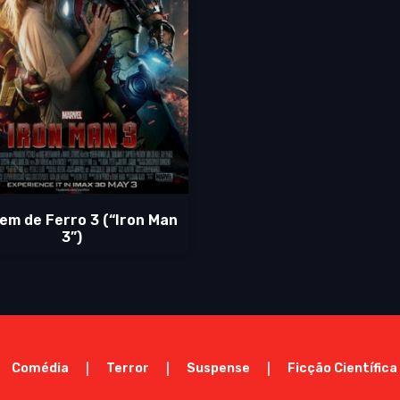
m de Ferro 3 (“Iron Man
3”)
Comédia
Terror
Suspense
Ficção Científica