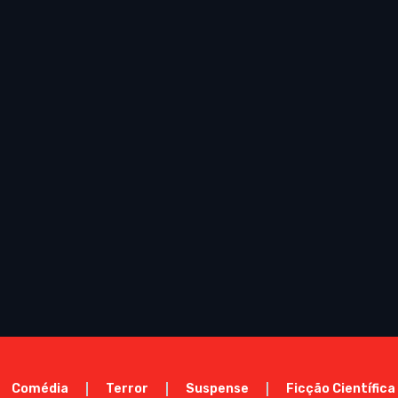
Comédia
Terror
Suspense
Ficção Científica