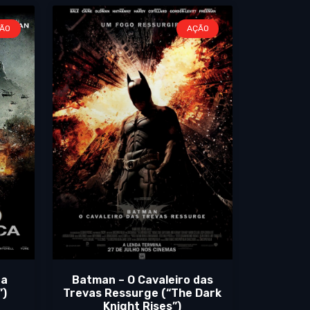
ÃO
AÇÃO
ca
Batman – O Cavaleiro das
”)
Trevas Ressurge (“The Dark
Knight Rises”)