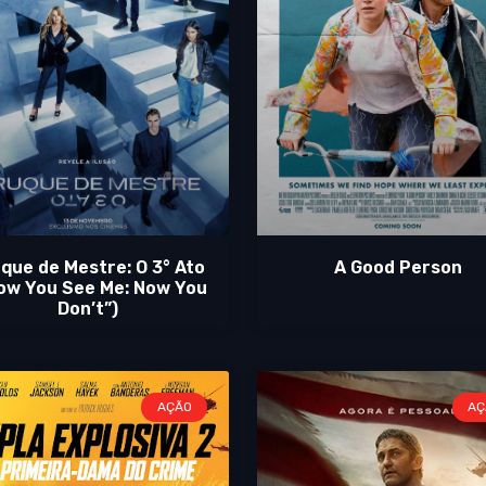
que de Mestre: O 3° Ato
A Good Person
ow You See Me: Now You
Don’t”)
AÇÃO
AÇ