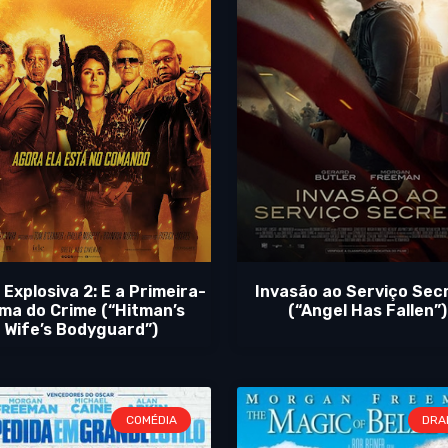
 Explosiva 2: E a Primeira-
Invasão ao Serviço Sec
ma do Crime (“Hitman’s
(“Angel Has Fallen”)
Wife’s Bodyguard”)
COMÉDIA
DRA