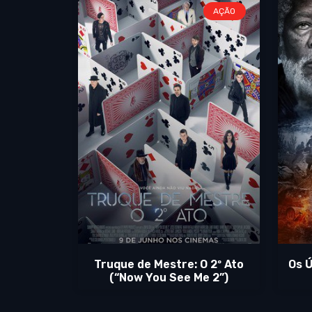
AÇÃO
Truque de Mestre: O 2º Ato
Os Ú
(“Now You See Me 2”)