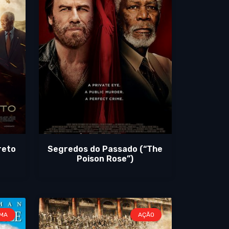
reto
Segredos do Passado (“The
Poison Rose”)
MA
AÇÃO