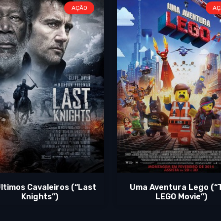
AÇÃO
AÇ
ltimos Cavaleiros (“Last
Uma Aventura Lego (“
Knights”)
LEGO Movie”)