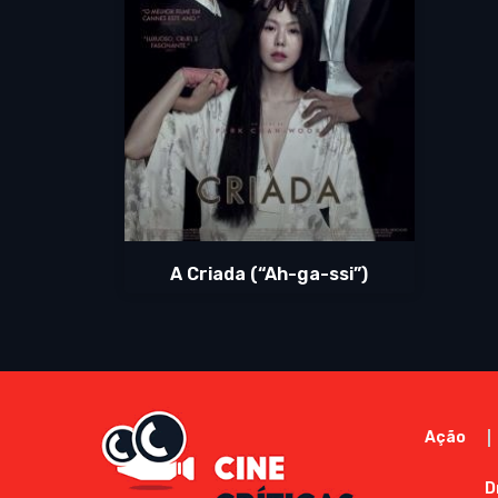
A Criada (“Ah-ga-ssi”)
Ação
D