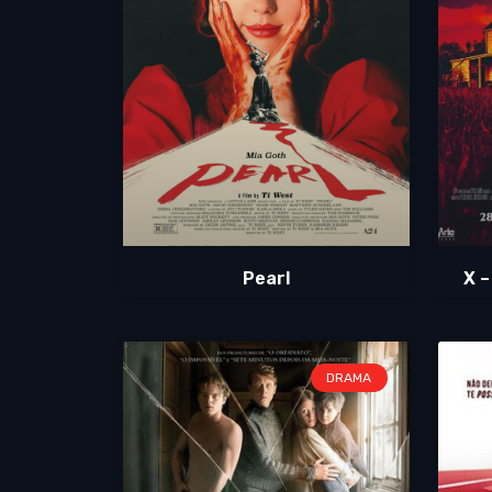
Pearl
X –
DRAMA