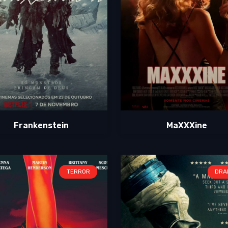
Frankenstein
MaXXXine
TERROR
DRA