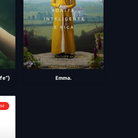
fe”)
Emma.
SE