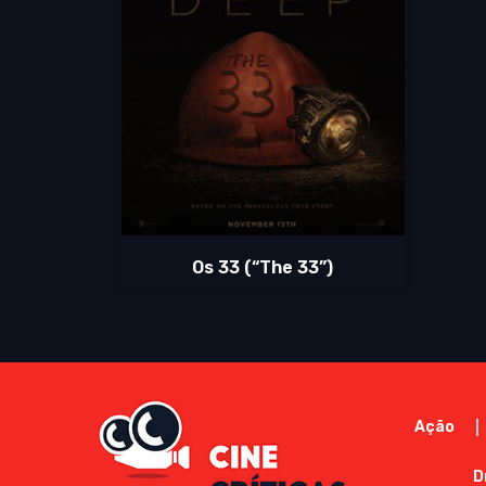
Os 33 (“The 33”)
Ação
D