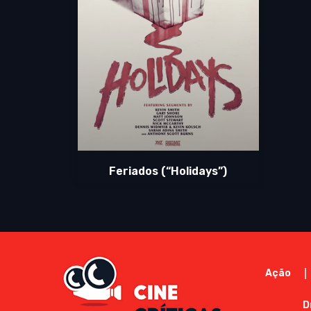
Feriados (“Holidays”)
Ação
D