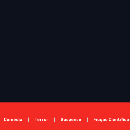
Comédia
Terror
Suspense
Ficção Científica