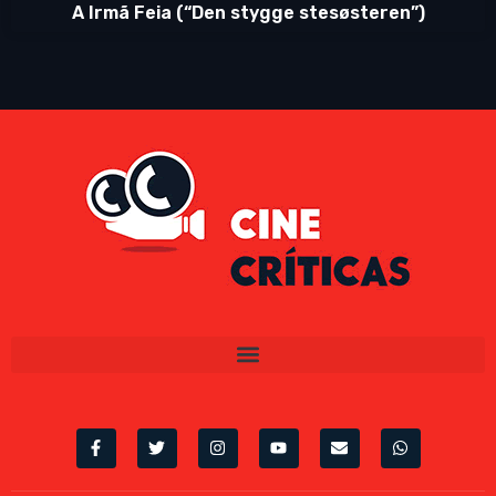
A Irmã Feia (“Den stygge stesøsteren”)