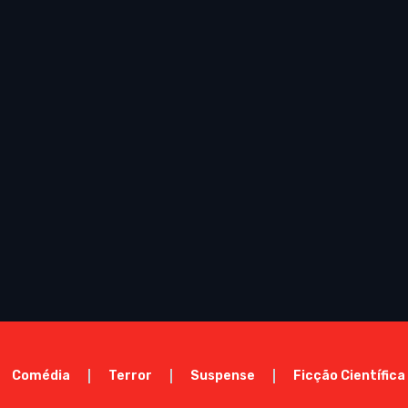
Comédia
Terror
Suspense
Ficção Científica