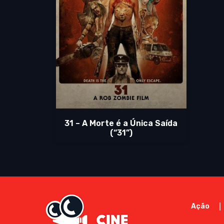
31 – A Morte é a Única Saída
(“31”)
Ação