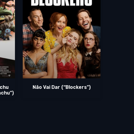
achu
Não Vai Dar (“Blockers”)
achu”)