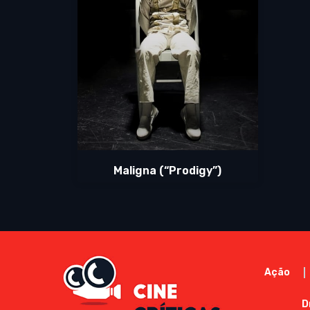
Maligna (“Prodigy”)
Ação
D