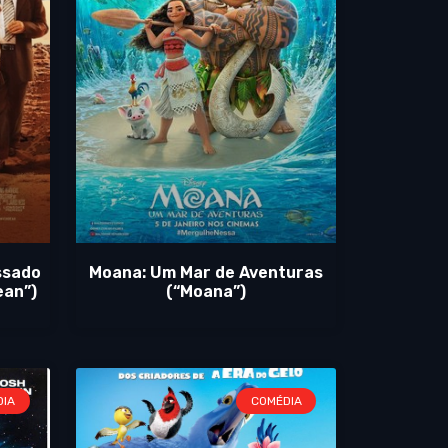
ssado
Moana: Um Mar de Aventuras
ean”)
(“Moana”)
DIA
COMÉDIA