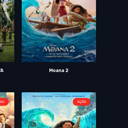
“A
Moana 2
DIA
AÇÃO