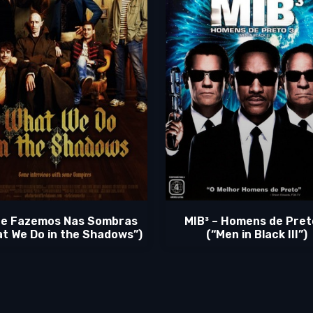
ue Fazemos Nas Sombras
MIB³ – Homens de Pret
t We Do in the Shadows”)
(“Men in Black III”)