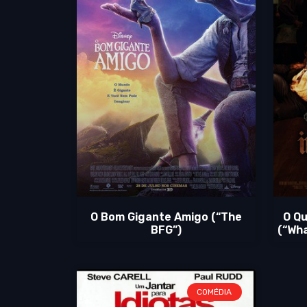
O Bom Gigante Amigo (“The
O Q
BFG”)
(“Wha
COMÉDIA