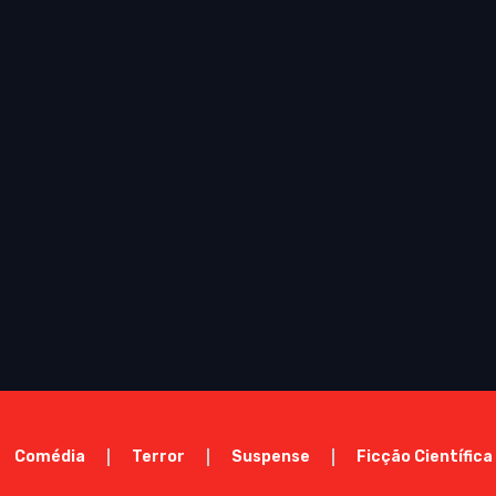
Comédia
Terror
Suspense
Ficção Científica