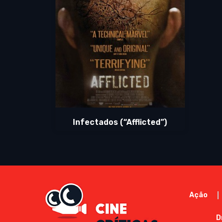
Infectados (“Afflicted”)
Ação
D